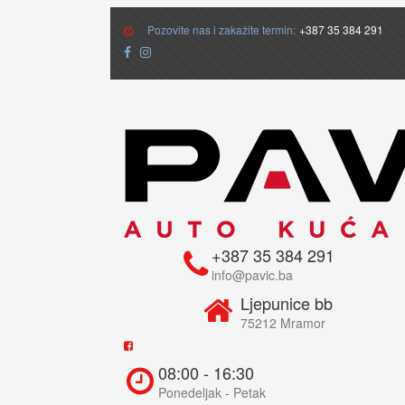
Pozovite nas i zakažite termin:
+387 35 384 291
+387 35 384 291
info@pavic.ba
Ljepunice bb
75212 Mramor
08:00 - 16:30
Ponedeljak - Petak