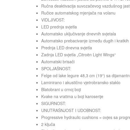
Ručna deaktivacija suvozačevog vazdušnog jas
Ručice automatskog mjenjača na volanu
VIDLJIVOST:
LED prednja svjetla
Automatsko uključivanje dnevnih svjetala
Automatsko prebacivanje između dugih i kratkih 
Prednja LED dnevna svjetla
Zadnja LED svjetla „Citroën Light Wings“
Automatski brisači
SPOLJAŠNOST:
Felge od lake legure 48,3 cm (19“) sa dijama
Laminirano i akustično vjetrobransko staklo
Blatobrani u crnoj boji
Kvake na vratima u boji karoserije
SIGURNOST:
UNUTRAŠNJOST I UDOBNOST:
Progressive hydraulic cushions = ovjes sa progr
2 ključa