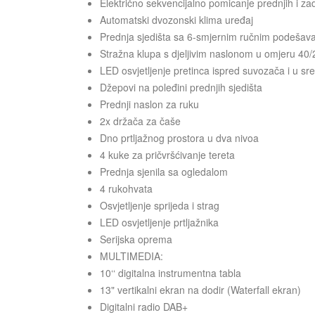
Električno sekvencijalno pomicanje prednjih i zad
Automatski dvozonski klima uređaj
Prednja sjedišta sa 6-smjernim ručnim podešavan
Stražna klupa s djeljivim naslonom u omjeru 40/
LED osvjetljenje pretinca ispred suvozača i u sre
Džepovi na poleđini prednjih sjedišta
Prednji naslon za ruku
2x držača za čaše
Dno prtljažnog prostora u dva nivoa
4 kuke za pričvršćivanje tereta
Prednja sjenila sa ogledalom
4 rukohvata
Osvjetljenje sprijeda i strag
LED osvjetljenje prtljažnika
Serijska oprema
MULTIMEDIA:
10‘‘ digitalna instrumentna tabla
13" vertikalni ekran na dodir (Waterfall ekran)
Digitalni radio DAB+