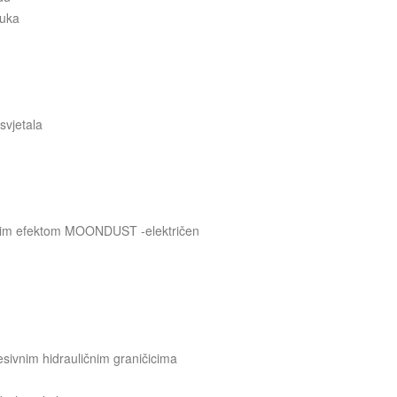
tuka
svjetala
ntnim efektom MOONDUST -električen
esivnim hidrauličnim graničicima