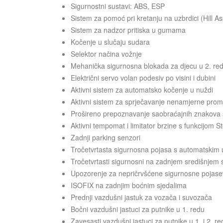
Sigurnostni sustavi: ABS, ESP
Sistem za pomoć pri kretanju na uzbrdici (Hill As
Sistem za nadzor pritiska u gumama
Kočenje u slučaju sudara
Selektor načina vožnje
Mehanička sigurnosna blokada za djecu u 2. re
Električni servo volan podesiv po visini i dubini
Aktivni sistem za automatsko kočenje u nuždi
Aktivni sistem za sprječavanje nenamjerne prom
Prošireno prepoznavanje saobraćajnih znakova 
Aktivni tempomat i limitator brzine s funkcijom 
Zadnji parking senzori
Tročetvrtasta sigurnosna pojasa s automatskim 
Tročetvrtasti sigurnosni na zadnjem središnjem s
Upozorenje za nepričrvšćene sigurnosne pojas
ISOFIX na zadnjim boćnim sjedalima
Prednji vazdušni jastuk za vozača i suvozača
Bočni vazdušni jastuci za putnike u 1. redu
Zavesasti vazdušni jastuci za putnike u 1. i 2. re