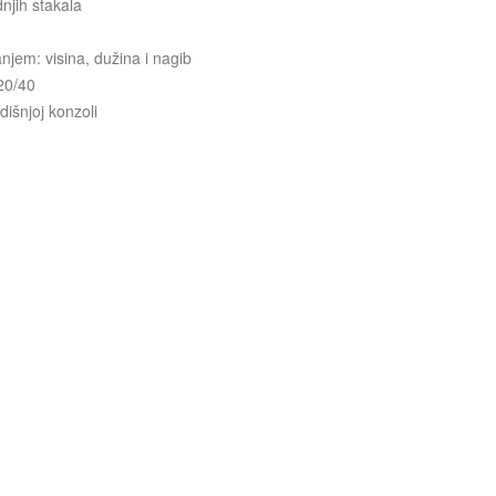
njih stakala
jem: visina, dužina i nagib
20/40
dišnjoj konzoli