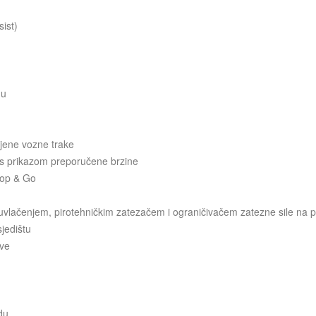
sist)
du
jene vozne trake
s prikazom preporučene brzine
Stop & Go
uvlačenjem, pirotehničkim zatezačem i ograničivačem zatezne sile na p
jedištu
eve
du