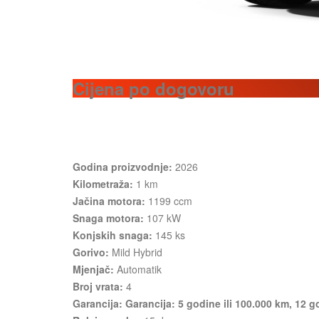
Cijena po dogovoru
Godina proizvodnje:
2026
Kilometraža:
1 km
Jačina motora:
1199 ccm
Snaga motora:
107 kW
Konjskih snaga:
145 ks
Gorivo:
Mild Hybrid
Mjenjač:
Automatik
Broj vrata:
4
Garancija: Garancija: 5 godine ili 100.000 km, 12 g