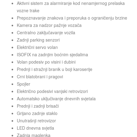
Aktivni sistem za alarmiranje kod nenamjernog prelaska
vozne trake
Prepoznavanje znakova i preporuka o ograničenju brzine
Kamera za nadzor pažnje vozača
Centralno zaključavanje vozila
Zadnji parking senzori
Električni servo volan
ISOFIX na zadnjim boćnim sjedalima
Volan podesiv po visini i dubini
Prednji i stražnji branik u boji karoserije
Crni blatobrani i pragovi
Spojler
Električno podesivi vanjski retrovizori
Automatsko uključivanje dnevnih svjetala
Prednji i zadnji brisači
Grijano zadnje staklo
Unutrašnji retrovizor
LED dnevna svjetla
Zadnja maglenka