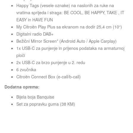
Happy Tags (vesele oznake) na naslonih za ruke na
vratima sprijeda i straga: BE COOL, BE HAPPY, TAKE , IT
EASY in HAVE FUN
My Citroën Play Plus sa ekranom na dodir 25,4 cm (10“)
Digitalni radio DAB+
Bežični Mirror Screen* (Android Auto / Apple Carplay)
1x USB-C za punjenje in prijenos podataka na armaturnoj
ploči
2x USB-C za brzo punjenje u 2. redu
6 zvučnika
Citroën Connect Box (e-call/b-call)
Dodatna oprema:
Bijela boja Banquise
Set za popravku guma (38 KM)