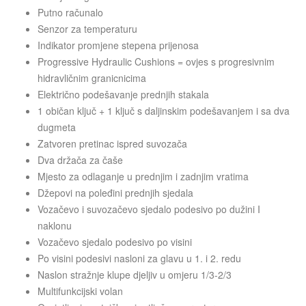
Putno računalo
Senzor za temperaturu
Indikator promjene stepena prijenosa
Progressive Hydraulic Cushions = ovjes s progresivnim
hidravličnim granicnicima
Električno podešavanje prednjih stakala
1 običan ključ + 1 ključ s daljinskim podešavanjem i sa dva
dugmeta
Zatvoren pretinac ispred suvozača
Dva držača za čaše
Mjesto za odlaganje u prednjim i zadnjim vratima
Džepovi na poleđini prednjih sjedala
Vozačevo i suvozačevo sjedalo podesivo po dužini I
naklonu
Vozačevo sjedalo podesivo po visini
Po visini podesivi nasloni za glavu u 1. i 2. redu
Naslon stražnje klupe djeljiv u omjeru 1/3-2/3
Multifunkcijski volan