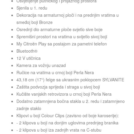
Osvjetljenje putničkog i prtljažnog prostora
Sjenila u 1. redu
Dekoracija na armaturnoj ploči i na prednjim vratima u
smeđoj boji Bronze
Osrednji dio armaturne ploče svjetlo sive boje
Spremišni prostori na vratima u svijetlo sivoj boji
My Citroën Play sa postajom za pametni telefon
Bluetooth®
12 V utičnica
Kamera za vožnju unazad
Ručice na vratima u crnoj boji Perla Nera
43,18 cm (17“) felge sa ukrasnim poklopcem SYLVANITE
Zaštita podvozja sprijeda i straga u sivoj boji
Kučište vanjskih retrovizora u crnoj boji Perla Nera
Dodatno zatamnjena bočna stakla u 2. redu i zatamnjeno
zadnje staklo
Klipovi u boji Colour Clips (zavisno od boje karoserije):
- 2 klipova u boji na donjim uglovima prednjeg branika
- 2 klipova u boji iza zadnjih vrata na C-stubu