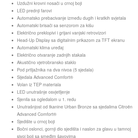
Uzdužni krovni nosači u crnoj boji
LED prednji farovi
Automatsko prebacivanje između dugih i kratkih svjetala
Automatski brisači sa senzorom za kišu
Električno preklopivi i grijani vanjski retrovizori
Head-Up Display sa digitalnim prikazom za TFT ekranu
Automatski klima uređaj
Električno otvaranje zadnjih stakala
Akustično vjetrobransko staklo
Pod prtljažnika na dva nivoa (5 sjedala)
Sijedala Advanced Comfort®
Volan iz TEP materiala
LED unutrašnje osvjetljenje
Sjenila sa ogledalom u 1. redu
Unutrašnjost od tkanine Urban Bronze sa sjedalima Citroën
Advanced Comfort®
Sjedište u crnoj boji
Bočni oslonci, gornji dio sjedišta i naslon za glavu u tamnoj
sivoj boji sa smeđim šavovima