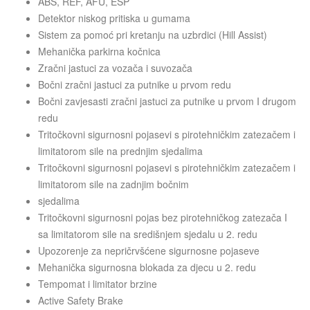
ABS, REF, AFU, ESP
Detektor niskog pritiska u gumama
Sistem za pomoć pri kretanju na uzbrdici (Hill Assist)
Mehanička parkirna kočnica
Zračni jastuci za vozača i suvozača
Bočni zračni jastuci za putnike u prvom redu
Bočni zavjesasti zračni jastuci za putnike u prvom I drugom
redu
Tritočkovni sigurnosni pojasevi s pirotehničkim zatezačem i
limitatorom sile na prednjim sjedalima
Tritočkovni sigurnosni pojasevi s pirotehničkim zatezačem i
limitatorom sile na zadnjim bočnim
sjedalima
Tritočkovni sigurnosni pojas bez pirotehničkog zatezača I
sa limitatorom sile na središnjem sjedalu u 2. redu
Upozorenje za nepričrvšćene sigurnosne pojaseve
Mehanička sigurnosna blokada za djecu u 2. redu
Tempomat i limitator brzine
Active Safety Brake