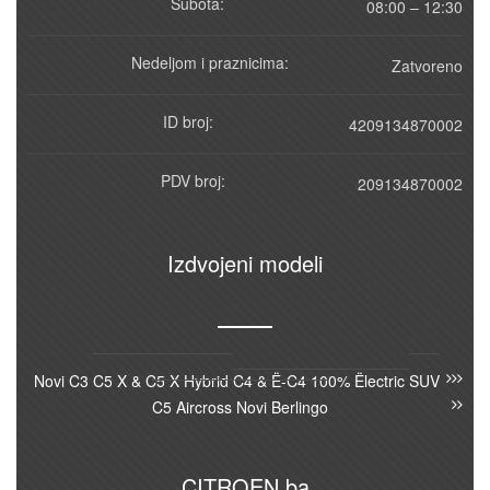
Subota:
08:00 – 12:30
Nedeljom i praznicima:
Zatvoreno
ID broj:
4209134870002
PDV broj:
209134870002
Izdvojeni modeli
Novi C3
C5 X & C5 X Hybrid
C4 & Ë-C4 100% Ëlectric
SUV
C5 Aircross
Novi Berlingo
CITROEN.ba