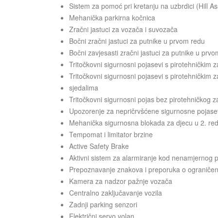
Sistem za pomoć pri kretanju na uzbrdici (Hill As
Mehanička parkirna kočnica
Zračni jastuci za vozača i suvozača
Bočni zračni jastuci za putnike u prvom redu
Bočni zavjesasti zračni jastuci za putnike u prv
Tritočkovni sigurnosni pojasevi s pirotehničkim 
Tritočkovni sigurnosni pojasevi s pirotehničkim 
sjedalima
Tritočkovni sigurnosni pojas bez pirotehničkog z
Upozorenje za nepričrvšćene sigurnosne pojas
Mehanička sigurnosna blokada za djecu u 2. re
Tempomat i limitator brzine
Active Safety Brake
Aktivni sistem za alarmiranje kod nenamjernog 
Prepoznavanje znakova i preporuka o ograničen
Kamera za nadzor pažnje vozača
Centralno zaključavanje vozila
Zadnji parking senzori
Električni servo volan