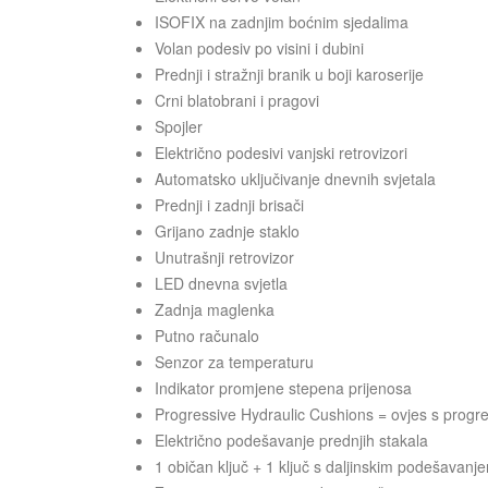
ISOFIX na zadnjim boćnim sjedalima
Volan podesiv po visini i dubini
Prednji i stražnji branik u boji karoserije
Crni blatobrani i pragovi
Spojler
Električno podesivi vanjski retrovizori
Automatsko uključivanje dnevnih svjetala
Prednji i zadnji brisači
Grijano zadnje staklo
Unutrašnji retrovizor
LED dnevna svjetla
Zadnja maglenka
Putno računalo
Senzor za temperaturu
Indikator promjene stepena prijenosa
Progressive Hydraulic Cushions = ovjes s progre
Električno podešavanje prednjih stakala
1 običan ključ + 1 ključ s daljinskim podešavan