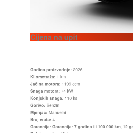
Cijena na upit
Godina proizvodnje:
2026
Kilometraža:
1 km
Jačina motora:
1199 ccm
Snaga motora:
74 kW
Konjskih snaga:
110 ks
Gorivo:
Benzin
Mjenjač:
Manuelni
Broj vrata:
4
Garancija: Garancija: 7 godina ili 100.000 km, 12 g